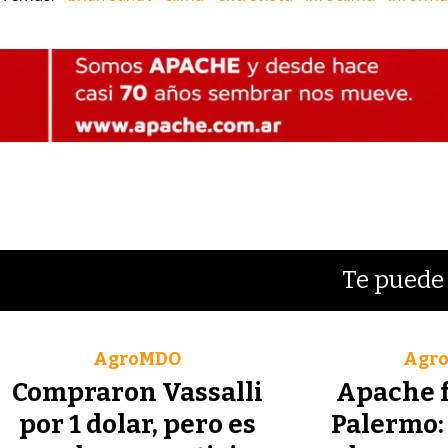
Te puede 
AgroMDO
Agr
Compraron Vassalli
Apache f
por 1 dolar, pero es
Palermo: