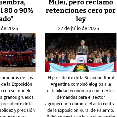
iembra,
Milei, pero reclamó
l 80 o 90%
retenciones cero por
ado”
ley
o de 2026
27 de julio de 2026
mbradoras de Las
El presidente de la Sociedad Rural
 de la Exposición
Argentina combinó elogios a la
o con su modelo
estabilidad económica con fuertes
a granos gruesos.
demandas para el sector
, presidente de la
agropecuario durante el acto central
solidez y precisión
de la Exposición Rural de Palermo.
productor para
Pidió convertir en ley la eliminación