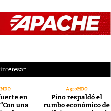
interesar
oMDO
AgroMDO
uerte en
Pino respaldó el
 “Con una
rumbo económico de