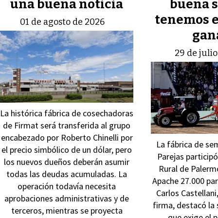
una buena noticia
buena s
tenemos e
01 de agosto de 2026
gan
29 de juli
La histórica fábrica de cosechadoras
de Firmat será transferida al grupo
encabezado por Roberto Chinelli por
La fábrica de se
el precio simbólico de un dólar, pero
Parejas participó
los nuevos dueños deberán asumir
Rural de Palerm
todas las deudas acumuladas. La
Apache 27.000 par
operación todavía necesita
Carlos Castellani
aprobaciones administrativas y de
firma, destacó la 
terceros, mientras se proyecta
que exige el 