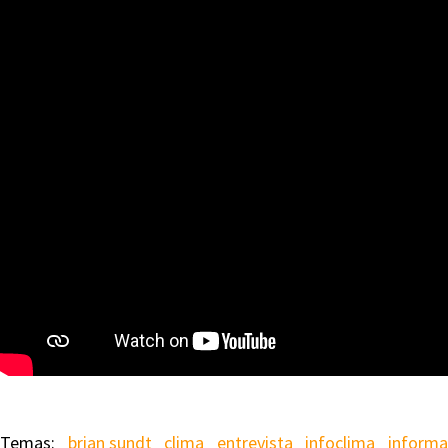
brian sundt
clima
entrevista
infoclima
informa