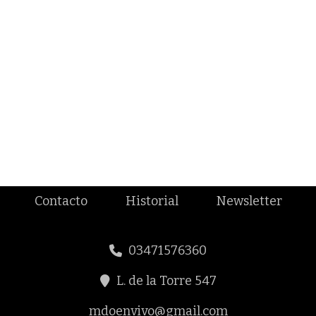
Contacto
Historial
Newsletter
03471576360
L. de la Torre 547
mdoenvivo@gmail.com