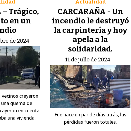
lidad
Actualidad
– Trágico,
CARCARAÑA - Un
to en un
incendio le destruyó
ndio
la carpintería y hoy
apela a la
bre de 2024
solidaridad.
11 de julio de 2024
s vecinos creyeron
e una quema de
 cayeron en cuenta
Fue hace un par de días atrás, las
ba una vivienda.
pérdidas fueron totales.