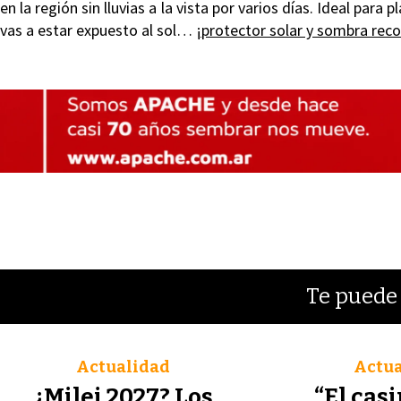
en la región sin lluvias a la vista por varios días. Ideal para p
vas a estar expuesto al sol…
¡protector solar y sombra re
Te puede 
Actualidad
Actua
¿Milei 2027? Los
“El casi