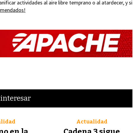
lanificar actividades al aire libre temprano o al atardecer, y si
comendados!
interesar
lidad
Actualidad
no en la
Cadena 3 sigue