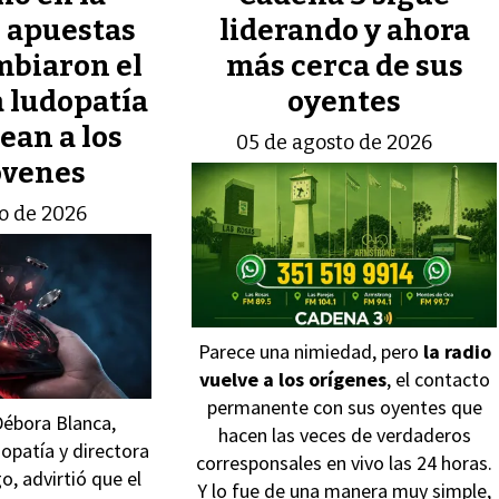
 apuestas
liderando y ahora
mbiaron el
más cerca de sus
a ludopatía
oyentes
ean a los
05 de agosto de 2026
óvenes
o de 2026
Parece una nimiedad, pero
la radio
vuelve a los orígenes
, el contacto
permanente con sus oyentes que
Débora Blanca,
hacen las veces de verdaderos
dopatía y directora
corresponsales en vivo las 24 horas.
, advirtió que el
Y lo fue de una manera muy simple,