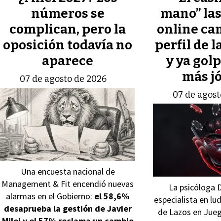
números se
mano” las
complican, pero la
online ca
oposición todavía no
perfil de l
aparece
y ya golp
más j
07 de agosto de 2026
07 de agost
Una encuesta nacional de
Management & Fit encendió nuevas
La psicóloga 
alarmas en el Gobierno:
el 58,6%
especialista en lu
desaprueba la gestión de Javier
de Lazos en Juego
Milei y el 57% reclama un cambio