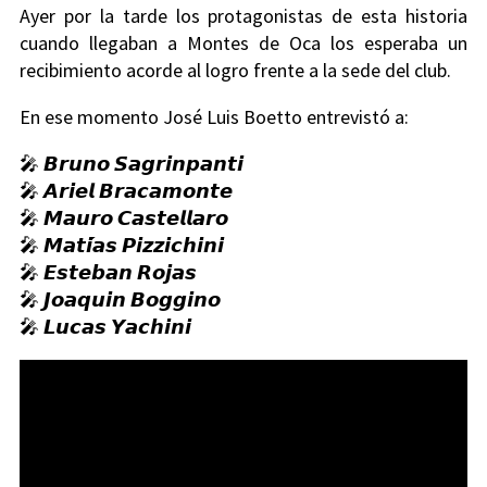
Ayer por la tarde los protagonistas de esta historia
cuando llegaban a Montes de Oca los esperaba un
recibimiento acorde al logro frente a la sede del club.
En ese momento José Luis Boetto entrevistó a:
🎤 𝘽𝙧𝙪𝙣𝙤 𝙎𝙖𝙜𝙧𝙞𝙣𝙥𝙖𝙣𝙩𝙞
🎤 𝘼𝙧𝙞𝙚𝙡 𝘽𝙧𝙖𝙘𝙖𝙢𝙤𝙣𝙩𝙚
🎤 𝙈𝙖𝙪𝙧𝙤 𝘾𝙖𝙨𝙩𝙚𝙡𝙡𝙖𝙧𝙤
🎤 𝙈𝙖𝙩𝙞́𝙖𝙨 𝙋𝙞𝙯𝙯𝙞𝙘𝙝𝙞𝙣𝙞
🎤 𝙀𝙨𝙩𝙚𝙗𝙖𝙣 𝙍𝙤𝙟𝙖𝙨
🎤 𝙅𝙤𝙖𝙦𝙪𝙞𝙣 𝘽𝙤𝙜𝙜𝙞𝙣𝙤
🎤 𝙇𝙪𝙘𝙖𝙨 𝙔𝙖𝙘𝙝𝙞𝙣𝙞