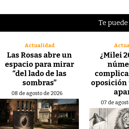
Te puede 
Actualidad
Actua
Las Rosas abre un
¿Milei 2
espacio para mirar
númer
“del lado de las
complican
sombras”
oposición 
apa
08 de agosto de 2026
07 de agost