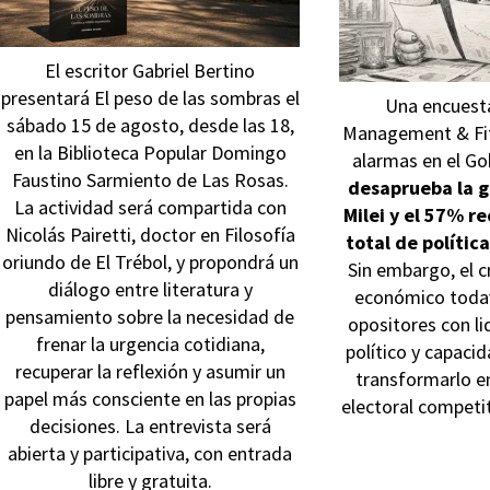
El escritor Gabriel Bertino
presentará El peso de las sombras el
Una encuesta
sábado 15 de agosto, desde las 18,
Management & Fit
en la Biblioteca Popular Domingo
alarmas en el Go
Faustino Sarmiento de Las Rosas.
desaprueba la g
La actividad será compartida con
Milei y el 57% r
Nicolás Pairetti, doctor en Filosofía
total de polític
oriundo de El Trébol, y propondrá un
Sin embargo, el c
diálogo entre literatura y
económico todav
pensamiento sobre la necesidad de
opositores con l
frenar la urgencia cotidiana,
político y capacid
recuperar la reflexión y asumir un
transformarlo en
papel más consciente en las propias
electoral competi
decisiones. La entrevista será
abierta y participativa, con entrada
libre y gratuita.