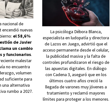
 nacional de
 encendió nuevas
La psicóloga Débora Blanca,
bierno:
el 58,6%
especialista en ludopatía y directora
estión de Javier
de Lazos en Juego, advirtió que el
eclama un cambio
acceso permanente desde el celular,
as y funcionarios
.
la publicidad masiva y la falta de
reciente malestar
controles profundizaron el riesgo de
ía no encuentra
las apuestas digitales. En diálogo
iderazgo, volumen
con Cadena 3, aseguró que en los
ad suficiente para
últimos cuatro años creció la
 una alternativa
llegada de varones muy jóvenes a
tiva rumbo a 2027.
tratamiento y reclamó mayores
límites para proteger a los menores.