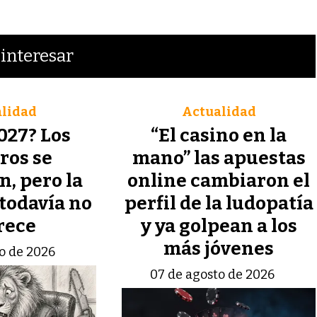
interesar
lidad
Actualidad
027? Los
“El casino en la
os se
mano” las apuestas
, pero la
online cambiaron el
todavía no
perfil de la ludopatía
rece
y ya golpean a los
más jóvenes
o de 2026
07 de agosto de 2026